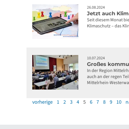
26.08.2024
Jetzt auch Kli
Seit diesem Monat bie
Klimaschutz – das Kli
10.07.2024
Großes kommun
In der Region Mittel
auch an der regen Te
Mittelrhein-Westerwa
vorherige
1
2
3
4
5
6
7
8
9
10
n