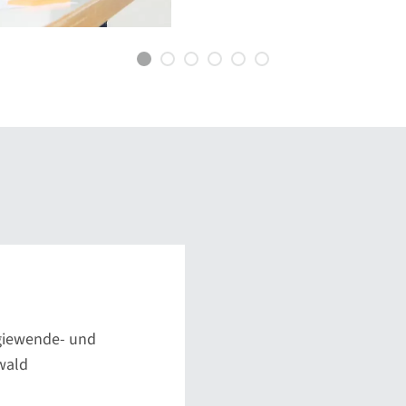
Priorisierungsworkshops.
giewende- und
wald