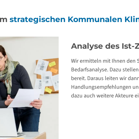
eim
strategischen Kommunalen Kli
Ableitung von 
Wir stellen Ihnen Materiali
zur Verfügung:
Chancen und Potenziale 
Förderoptionen und Antra
Wir beraten Sie zu den pass
Organisationprozessen.
Wir identifizieren Schwerpu
Wir begleiten kommunale Ak