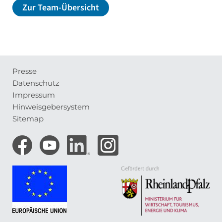
Zur Team-Übersicht
Presse
Meta-
Datenschutz
Navigation
Impressum
Hinweisgebersystem
Sitemap