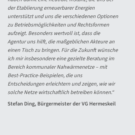
A
Projektierung bis zur Planung mit wertvollen
u
fachlichen Impulsen und praktischer
g
Unterstützung begleitet.
A
Auch künftig sind wir auf diese Expertise
angewiesen – insbesondere bei den
Herausforderungen der Wärmewende und bei
Fragen zur Vergabe. Wir freuen uns darauf, die
erfolgreiche Zusammenarbeit weiter
fortzusetzen."
Manuel Follmann, Bürgermeister der VG
Wittlich-Land