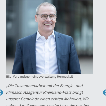
Bild: Verbandsgemeinde Wittlich-Land
Bi
"Die Zusammenarbeit mit der Energie- und
„
Klimaschutzagentur Rheinland-Pfalz war für uns
En
ein wichtiger Erfolgsfaktor. Beim Aufbau des
b
Nahwärmenetzes in Binsfeld hat sie uns von der