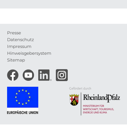
Presse
Meta-
Datenschutz
Navigation
Impressum
Hinweisgebersystem
Sitemap