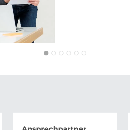
Organisationprozessen.
Wir identifizieren Schwerpu
Wir begleiten kommunale Ak
Priorisierungsworkshops.
Ansprechpartner