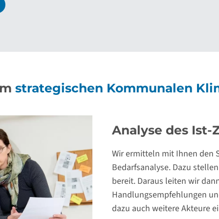
eim
strategischen Kommunalen Kli
Ableitung von 
Wir stellen Ihnen Materiali
zur Verfügung:
Chancen und Potenziale 
Förderoptionen und Antra
Wir beraten Sie zu den pass