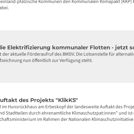
heinland-pfälzische Kommunen den Kommunalen Klimapakt (KKP) bei
bei.
ie Elektrifizierung kommunaler Flotten - jetzt 
ft der aktuelle Förderaufruf des BMDV. Die Lotsenstelle für alterna
fzeichnung nun öffentlich zur Verfügung steht.
ftakt des Projekts "KlikKS"
d im Hunsrückhaus am Erbeskopf der landesweite Auftakt des Projekt
 Stadtteilen durch ehrenamtliche Klimaschutzpat:innen" und ist e
haftsministerium im Rahmen der Nationalen Klimaschutzinitiative 