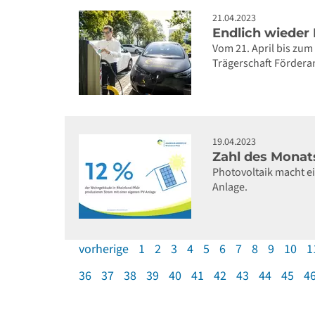
21.04.2023
Endlich wieder
Vom 21. April bis zu
Trägerschaft Förderan
19.04.2023
Zahl des Monat
Photovoltaik macht e
Anlage.
vorherige
1
2
3
4
5
6
7
8
9
10
1
36
37
38
39
40
41
42
43
44
45
4