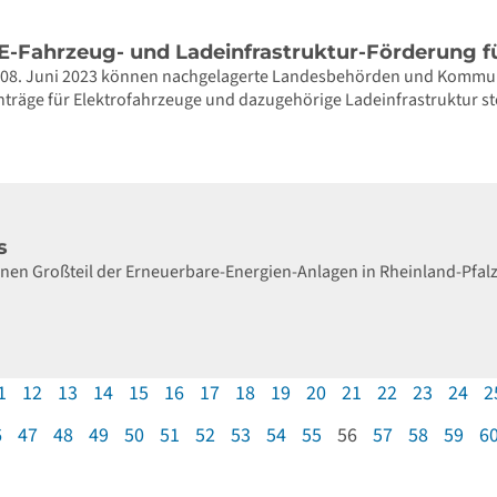
 E-Fahrzeug- und Ladeinfrastruktur-Förderung
m 08. Juni 2023 können nachgelagerte Landesbehörden und Kommune
träge für Elektrofahrzeuge und dazugehörige Ladeinfrastruktur st
s
inen Großteil der Erneuerbare-Energien-Anlagen in Rheinland-Pfalz
1
12
13
14
15
16
17
18
19
20
21
22
23
24
2
6
47
48
49
50
51
52
53
54
55
56
57
58
59
6