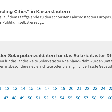
cling Cities“ in Kaiserslautern
ai auf dem Pfaffgelände zu den schönsten Fahrradstädten Europas.
s Publikum selbst erzeugt.
der Solarpotenzialdaten für das Solarkataster R
en für das landesweite Solarkataster Rheinland-Pfalz wurden umfas
n insbesondere neu errichtete oder bislang nicht erfasste Gebäud
1
12
13
14
15
16
17
18
19
20
21
22
23
24
2
6
47
48
49
50
51
52
53
54
55
56
57
58
59
6