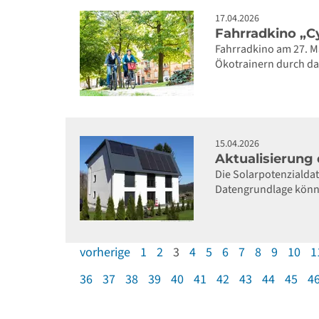
17.04.2026
Fahrradkino „Cy
Fahrradkino am 27. M
Ökotrainern durch da
15.04.2026
Aktualisierung 
Die Solarpotenzialdat
Datengrundlage könne
vorherige
1
2
3
4
5
6
7
8
9
10
1
36
37
38
39
40
41
42
43
44
45
4