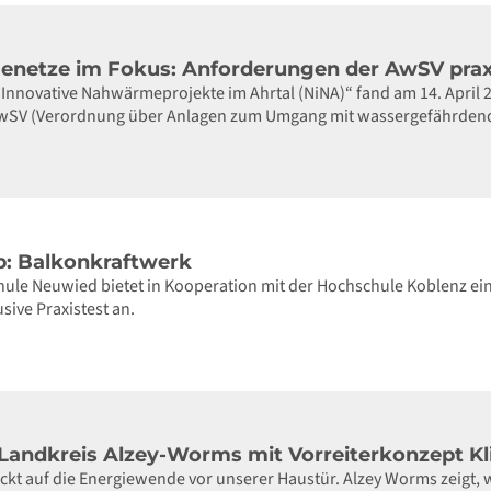
netze im Fokus: Anforderungen der AwSV praxi
Innovative Nahwärmeprojekte im Ahrtal (NiNA)“ fand am 14. April 
wSV (Verordnung über Anlagen zum Umgang mit wassergefährdenden
: Balkonkraftwerk
hule Neuwied bietet in Kooperation mit der Hochschule Koblenz 
sive Praxistest an.
 Landkreis Alzey-Worms mit Vorreiterkonzept K
ickt auf die Energiewende vor unserer Haustür. Alzey Worms zeigt, w