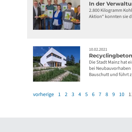
In der Verwalt
2.800 Kilogramm Kohle
Aktion“ konnten sie d
10.02.2021
Recyclingbeton
Die Stadt Mainz hat 
bei Neubauvorhaben d
Bauschutt und führt 
vorherige
1
2
3
4
5
6
7
8
9
10
1