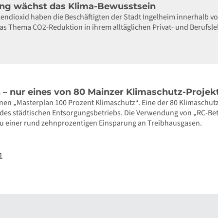
ung wächst das Klima-Bewusstsein
ndioxid haben die Beschäftigten der Stadt Ingelheim innerhalb vo
as Thema CO2-Reduktion in ihrem alltäglichen Privat- und Berufsle
 – nur eines von 80 Mainzer Klimaschutz-Projek
einen „Masterplan 100 Prozent Klimaschutz“. Eine der 80 Klimaschu
es städtischen Entsorgungsbetriebs. Die Verwendung von „RC-Be
zu einer rund zehnprozentigen Einsparung an Treibhausgasen.
1