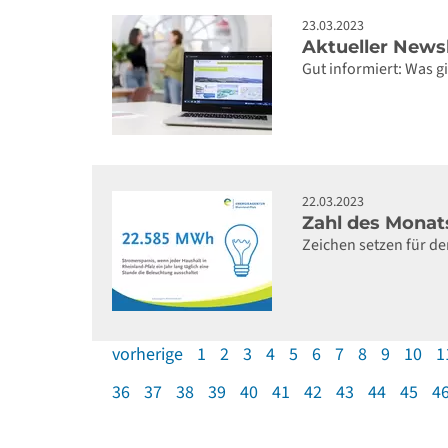
23.03.2023
Aktueller News
Gut informiert: Was 
22.03.2023
Zahl des Monat
Zeichen setzen für de
vorherige
1
2
3
4
5
6
7
8
9
10
1
36
37
38
39
40
41
42
43
44
45
4