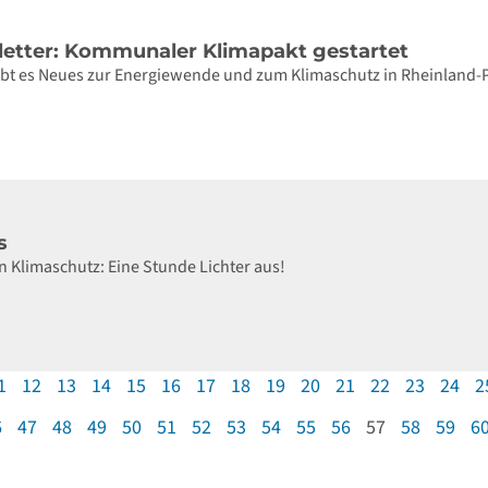
letter: Kommunaler Klimapakt gestartet
gibt es Neues zur Energiewende und zum Klimaschutz in Rheinland-
s
n Klimaschutz: Eine Stunde Lichter aus!
1
12
13
14
15
16
17
18
19
20
21
22
23
24
2
6
47
48
49
50
51
52
53
54
55
56
57
58
59
6