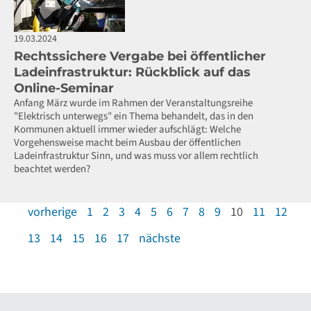
19.03.2024
Rechtssichere Vergabe bei öffentlicher
Ladeinfrastruktur: Rückblick auf das
Online-Seminar
Anfang März wurde im Rahmen der Veranstaltungsreihe
"Elektrisch unterwegs" ein Thema behandelt, das in den
Kommunen aktuell immer wieder aufschlägt: Welche
Vorgehensweise macht beim Ausbau der öffentlichen
Ladeinfrastruktur Sinn, und was muss vor allem rechtlich
beachtet werden?
vorherige
1
2
3
4
5
6
7
8
9
10
11
12
13
14
15
16
17
nächste