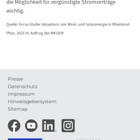
die Möglichkeit für vergünstigte Stromverträge
wichtig.
Quelle: Forsa-Studie: Akzeptanz von Wind- und Solarenergie in Rheinland-
Pfalz, 2023 im Auftrag des MKUEM
Presse
Meta-
Datenschutz
Navigation
Impressum
Hinweisgebersystem
Sitemap