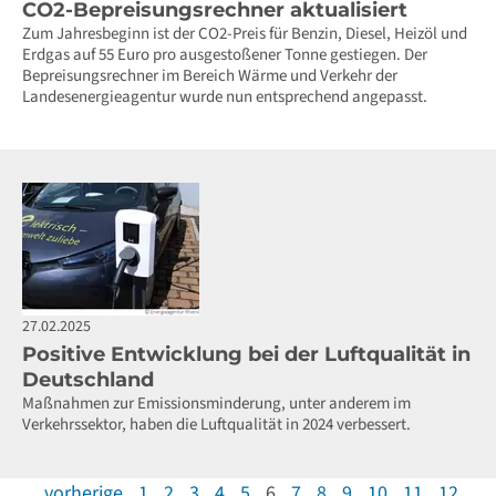
CO2-Bepreisungsrechner aktualisiert
Zum Jahresbeginn ist der CO2-Preis für Benzin, Diesel, Heizöl und
Erdgas auf 55 Euro pro ausgestoßener Tonne gestiegen. Der
Bepreisungsrechner im Bereich Wärme und Verkehr der
Landesenergieagentur wurde nun entsprechend angepasst.
27.02.2025
Positive Entwicklung bei der Luftqualität in
Deutschland
Maßnahmen zur Emissionsminderung, unter anderem im
Verkehrssektor, haben die Luftqualität in 2024 verbessert.
vorherige
1
2
3
4
5
6
7
8
9
10
11
12