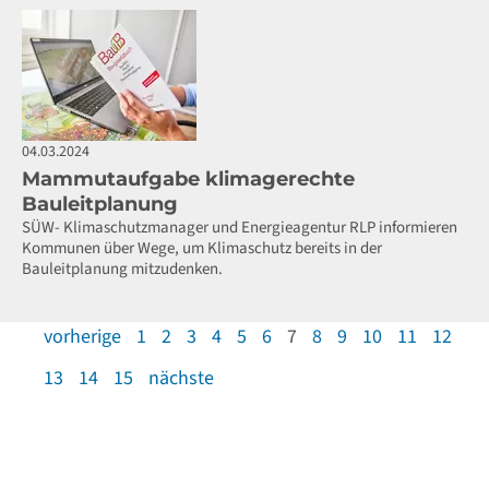
04.03.2024
Mammutaufgabe klimagerechte
Bauleitplanung
SÜW- Klimaschutzmanager und Energieagentur RLP informieren
Kommunen über Wege, um Klimaschutz bereits in der
Bauleitplanung mitzudenken.
vorherige
1
2
3
4
5
6
7
8
9
10
11
12
13
14
15
nächste