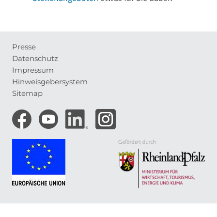
Presse
Meta-
Datenschutz
Navigation
Impressum
Hinweisgebersystem
Sitemap