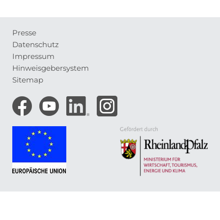
Presse
Meta-
Datenschutz
Navigation
Impressum
Hinweisgebersystem
Sitemap