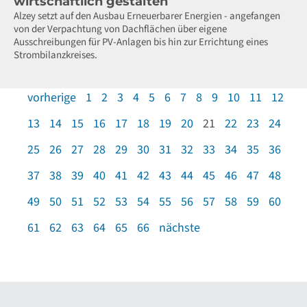
wirtschaftlich gestalten
Alzey setzt auf den Ausbau Erneuerbarer Energien - angefangen
von der Verpachtung von Dachflächen über eigene
Ausschreibungen für PV-Anlagen bis hin zur Errichtung eines
Strombilanzkreises.
vorherige
1
2
3
4
5
6
7
8
9
10
11
12
13
14
15
16
17
18
19
20
21
22
23
24
25
26
27
28
29
30
31
32
33
34
35
36
37
38
39
40
41
42
43
44
45
46
47
48
49
50
51
52
53
54
55
56
57
58
59
60
61
62
63
64
65
66
nächste