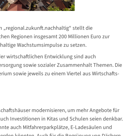
regional.zukunft.nachhaltig“ stellt die
en Regionen insgesamt 200 Millionen Euro zur
chhaltige Wachstumsimpulse zu setzen.
er wirtschaftlichen Entwicklung sind auch
 Versorgung sowie sozialer Zusammenhalt Themen. Die
ium sowie jeweils zu einem Viertel aus Wirtschafts-
haftshäuser modernisieren, um mehr Angebote für
ch Investitionen in Kitas und Schulen seien denkbar.
annte auch Mitfahrerparkplätze, E-Ladesäulen und
 werden könnten. Auch für die Begrünung von Dächern