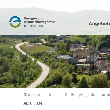
Hauptna
Navigation
Angebot
Startseite
Info
Die Energieagentur informi
09.10.2024