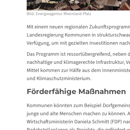
Bild: Energieagentur Rheinland-Pfalz
Mit einem neuen regionalen Zukunftsprogramm „
Landesregierung Kommunen in strukturschwach
Verfügung, um mit gezielten Investitionen na
Das Programm ist ressortübergreifend, neben d
nachhaltige und klimagerechte Infrastruktur,
Mittel kommen zur Hälfe aus dem Innenminister
und Klimaschutzministerium.
Förderfähige Maßnahmen
Kommunen könnten zum Beispiel Dorfgemeinsc
junge und alte Menschen machen zu können. Au
Wirtschaftsministerin Daniela Schmitt (FDP) n
Radabstellanlagen als Projekte, die gefördert