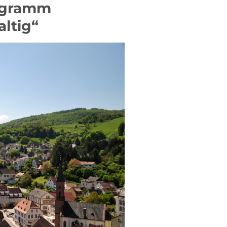
ogramm
altig“