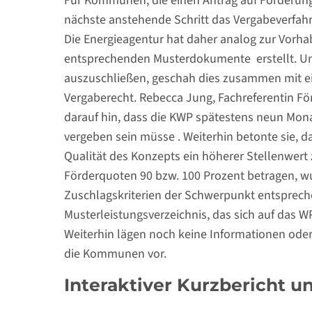
Für Kommunen, die einen Antrag auf Förderung 
nächste anstehende Schritt das Vergabeverfahr
Die Energieagentur hat daher analog zur Vorh
entsprechenden Musterdokumente erstellt. Um 
auszuschließen, geschah dies zusammen mit ei
Vergaberecht. Rebecca Jung, Fachreferentin Fö
darauf hin, dass die KWP spätestens neun Mona
vergeben sein müsse . Weiterhin betonte sie, d
Qualität des Konzepts ein höherer Stellenwert
Förderquoten 90 bzw. 100 Prozent betragen, wu
Zuschlagskriterien der Schwerpunkt entsprech
Musterleistungsverzeichnis, das sich auf das WP
Weiterhin lägen noch keine Informationen ode
die Kommunen vor.
Interaktiver Kurzbericht u