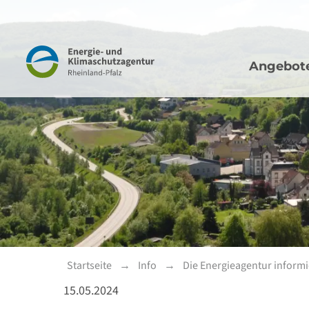
Hauptna
Navigation
Angebot
Startseite
Info
Die Energieagentur informi
15.05.2024