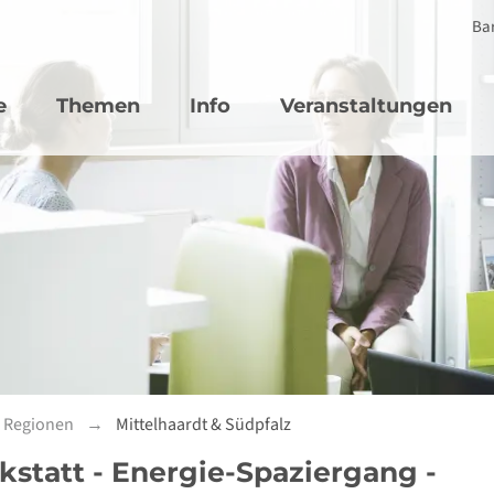
Bar
vigation
e
Themen
Info
Veranstaltungen
n Regionen
Mittelhaardt & Südpfalz
statt - Energie-Spaziergang -