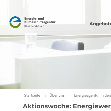
Hauptna
Navigation
Angebot
Startseite
Über uns
Energieagentur in de
Aktionswoche: Energiewerk