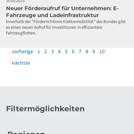
10.03.2023
Neuer Förderaufruf für Unternehmen: E-
Fahrzeuge und Ladeinfrastruktur
Innerhalb der "Förderrichtlinie Elektromobilität" des Bundes gibt
es einen neuen Aufruf für Investitionen in effizientere
Fahrzeugflotten.
vorherige
1
2
3
4
5
6
7
8
9
10
nächste
Filtermöglichkeiten