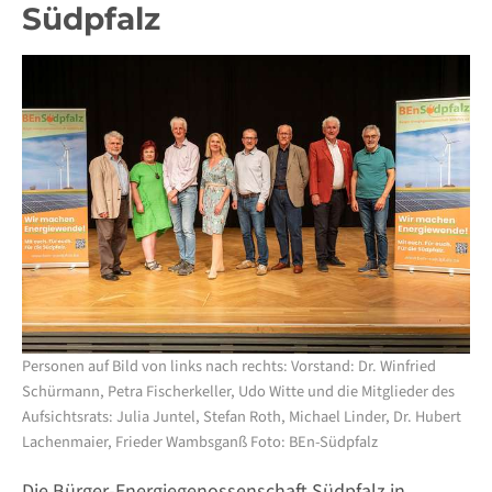
Südpfalz
Personen auf Bild von links nach rechts: Vorstand: Dr. Winfried
Schürmann, Petra Fischerkeller, Udo Witte und die Mitglieder des
Aufsichtsrats: Julia Juntel, Stefan Roth, Michael Linder, Dr. Hubert
Lachenmaier, Frieder Wambsganß Foto: BEn-Südpfalz
Die Bürger-Energiegenossenschaft Südpfalz in