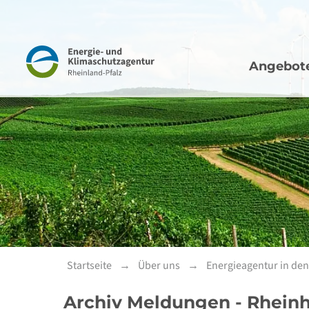
Hauptna
Navigation
Angebot
Startseite
Über uns
Energieagentur in de
Archiv Meldungen - Rhein