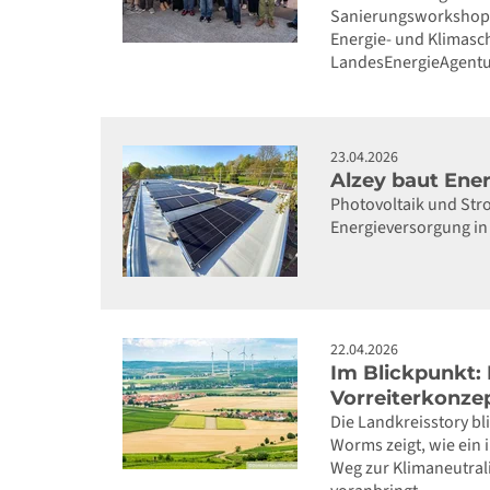
Sanierungsworkshop 
Energie- und Klimasc
LandesEnergieAgentur
23.04.2026
Alzey baut Ene
Photovoltaik und Stro
Energieversorgung in 
22.04.2026
Im Blickpunkt:
Vorreiterkonze
Die Landkreisstory bl
Worms zeigt, wie ein
Weg zur Klimaneutrali