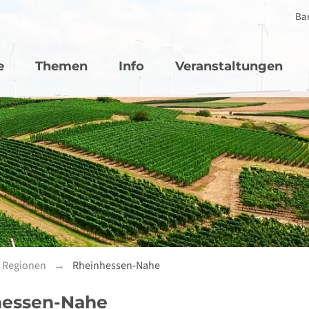
Bar
vigation
e
Themen
Info
Veranstaltungen
n Regionen
Rheinhessen-Nahe
hessen-Nahe