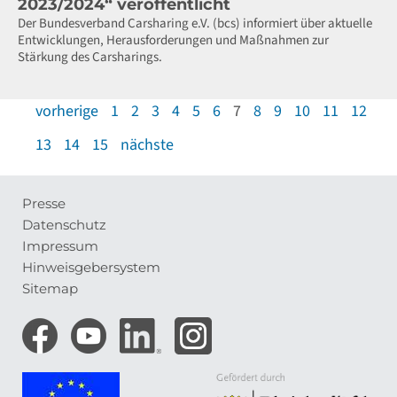
2023/2024“ veröffentlicht
Der Bundesverband Carsharing e.V. (bcs) informiert über aktuelle
Entwicklungen, Herausforderungen und Maßnahmen zur
Stärkung des Carsharings.
vorherige
1
2
3
4
5
6
7
8
9
10
11
12
13
14
15
nächste
Presse
Meta-
Datenschutz
Navigation
Impressum
Hinweisgebersystem
Sitemap