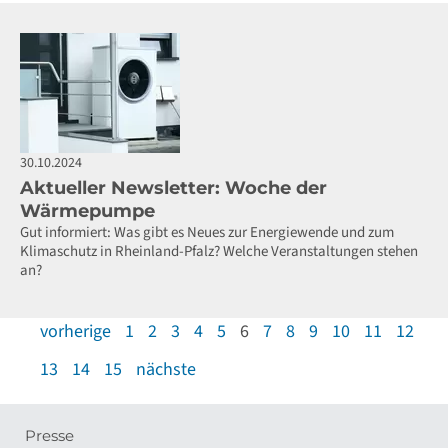
30.10.2024
Aktueller Newsletter: Woche der
Wärmepumpe
Gut informiert: Was gibt es Neues zur Energiewende und zum
Klimaschutz in Rheinland-Pfalz? Welche Veranstaltungen stehen
an?
vorherige
1
2
3
4
5
6
7
8
9
10
11
12
13
14
15
nächste
Presse
Meta-