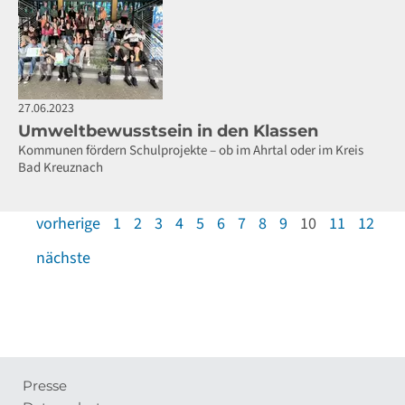
27.06.2023
Umweltbewusstsein in den Klassen
Kommunen fördern Schulprojekte – ob im Ahrtal oder im Kreis
Bad Kreuznach
vorherige
1
2
3
4
5
6
7
8
9
10
11
12
nächste
Presse
Meta-