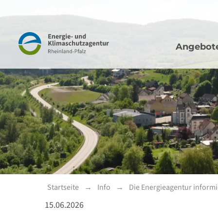
Hauptna
Navigation
Angebot
Startseite
Info
Die Energieagentur informi
15.06.2026