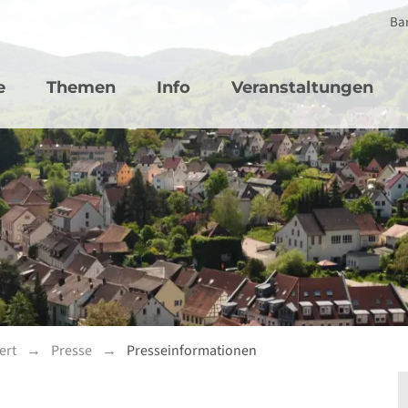
Bar
vigation
e
Themen
Info
Veranstaltungen
ert
Presse
Presseinformationen