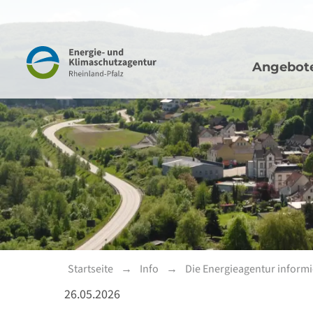
Hauptna
Navigation
Angebot
Startseite
Info
Die Energieagentur informi
26.05.2026