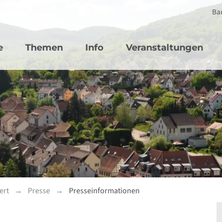
Bar
vigation
e
Themen
Info
Veranstaltungen
ert
Presse
Presseinformationen