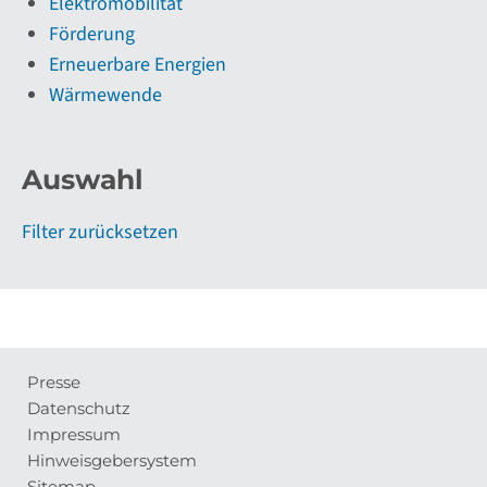
Elektromobilität
Förderung
Erneuerbare Energien
Wärmewende
Auswahl
Filter zurücksetzen
Presse
Meta-
Datenschutz
Navigation
Impressum
Hinweisgebersystem
Sitemap