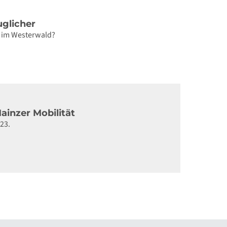
glicher
e im Westerwald?
inzer Mobilität
23.