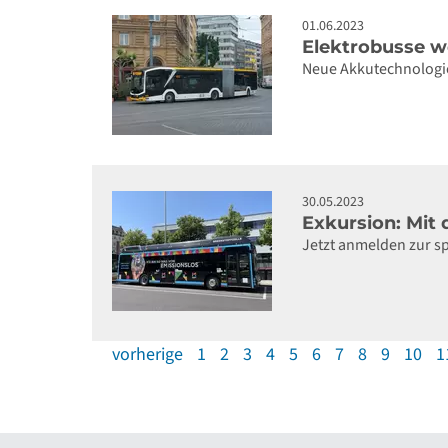
01.06.2023
Elektrobusse w
Neue Akkutechnologie
30.05.2023
Exkursion: Mit
Jetzt anmelden zur 
vorherige
1
2
3
4
5
6
7
8
9
10
1