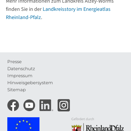
Mehr Informationen zum Landkreis Alzey-Worms
finden Sie in der
Landkreisstory im Energieatlas
Rheinland-Pfalz
.
Presse
Meta-
Datenschutz
Navigation
Impressum
Hinweisgebersystem
Sitemap