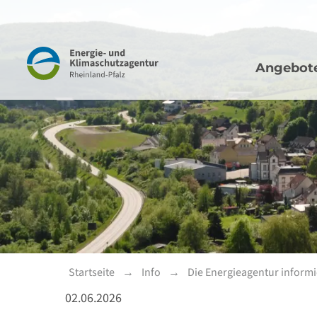
Hauptna
Navigation
Angebot
Startseite
Info
Die Energieagentur informi
02.06.2026