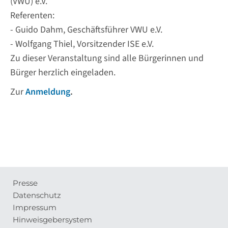
(VWU) e.V.
Referenten:
- Guido Dahm, Geschäftsführer VWU e.V.
- Wolfgang Thiel, Vorsitzender ISE e.V.
Zu dieser Veranstaltung sind alle Bürgerinnen und
Bürger herzlich eingeladen.
Zur
Anmeldung
.
Presse
Meta-
Datenschutz
Navigation
Impressum
Hinweisgebersystem