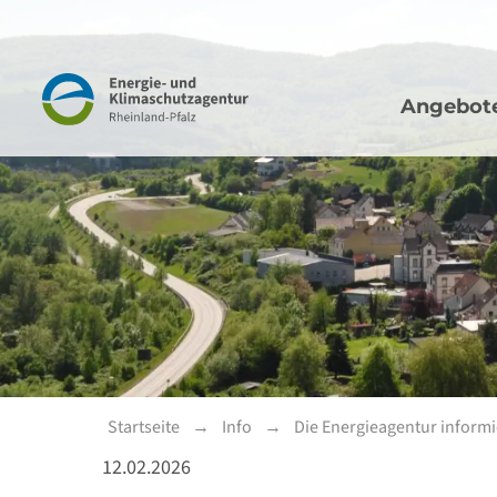
Hauptna
Navigation
Angebot
Startseite
Info
Die Energieagentur informi
12.02.2026