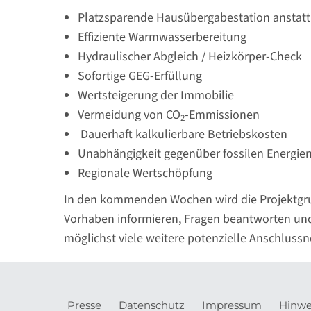
Platzsparende Hausübergabestation anstatt
Effiziente Warmwasserbereitung
Hydraulischer Abgleich / Heizkörper-Check
Sofortige GEG-Erfüllung
Wertsteigerung der Immobilie
Vermeidung von CO
-Emmissionen
2
Dauerhaft kalkulierbare Betriebskosten
Unabhängigkeit gegenüber fossilen Energie
Regionale Wertschöpfung
In den kommenden Wochen wird die Projektgr
Vorhaben informieren, Fragen beantworten u
möglichst viele weitere potenzielle Anschlus
Presse
Datenschutz
Impressum
Hinwe
Meta-